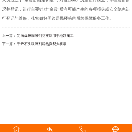
人员成立了“余震后勤服务组”，对近2000户房屋进行摸底，掌握震前情
况并登记，进行主要针对“余震”后有可能产生的各项损失或安全隐患进
行登记与维修，扎实做好周边居民楼栋的后续保障服务工作。
上一篇：
定向爆破膨胀剂竟被应用于地跌施工
下一篇：
千斤石头破碎剂居然撑裂大桥墩