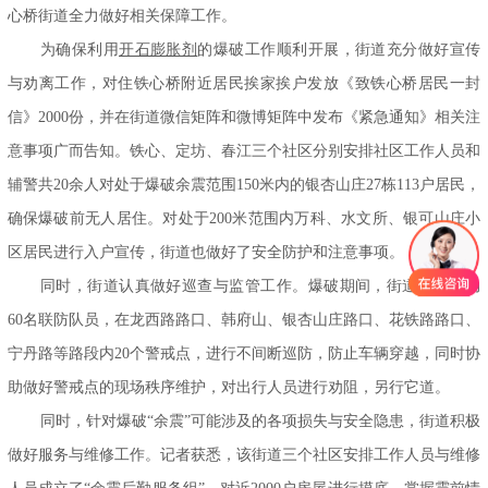
心桥街道全力做好相关保障工作。
为确保利
用
开石膨胀剂
的爆破工作顺
利开展，街道充分做好宣传
与劝离工作，对住铁心桥附近居民挨家挨户发放《致铁心桥居民一封
信》2000份，并在街道微信矩阵和微博矩阵中发布《紧急通知》相关注
意事项广而告知。铁心、定坊、春江三个社区分别安排社区工作人员和
辅警共20余人对处于爆破余震范围150米内的银杏山庄27栋113户居民，
确保爆破前无人居住。对处于200米范围内万科、水文所、银可山庄小
区居民进行入户宣传，街道也做好了安全防护和注意事项。
同时，街道认真做好巡查与监管工作。爆破期间，街道组织出动
60名联防队员，在龙西路路口、韩府山、银杏山庄路口、花铁路路口、
宁丹路等路段内20个警戒点，进行不间断巡防，防止车辆穿越，同时协
助做好警戒点的现场秩序维护，对出行人员进行劝阻，另行它道。
同时，针对爆破“余震”可能涉及的各项损失与安全隐患，街道积极
做好服务与维修工作。记者获悉，该街道三个社区安排工作人员与维修