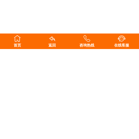
首页
返回
咨询热线
在线客服
长沙东科建材科技有限公司
地址：湖南省长沙县榔梨工业园
售前咨询：15616188528
售后服务：18229927345
邮箱：476570793@qq.com
扫一扫，关注我们
Copyright ©2011-2020 长沙东科建材科技有限公司 版权所有.
湘ICP备
11014982号-5
.
湘公网安备 43010202001195号