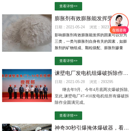
查看详情>>
膨胀剂有效膨胀能发挥受哪些因素影响？
日期：2021-05-24 浏览：302317
影响膨胀剂有效膨胀能发挥的因素可以分为
三类，一类与膨胀剂自身有关的因素，如膨
胀剂的矿物组成、颗粒级配、膨胀剂掺量
等；第二类是与混凝土有关的因素，如水泥
品种、掺合料、水泥用量、水胶比、外加
查看详情>>
剂、混凝土强度等，第三类是与外在条件有
谏壁电厂发电机组爆破拆除作业圆满完成
关的因素，如混凝土的养护条件、约束程度
等。
日期：2021-05-28 浏览：293295
继去年9月、今年4月底两次爆破拆除,
至此,谏壁电厂#7-#10发电机组所有爆破拆
除作业圆满完成。
查看详情>>
神奇30秒引爆掩体爆破器，看看解放军的新奇武器