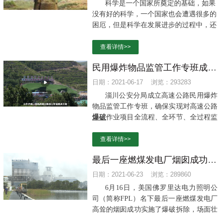
科学是一个国家所奠定的基础，如果
没有好的科学，一个国家也会遭遇很多的
困厄，但是科学在发展进步的过程中，还
是会遇到很多的阻挠，遇到重重纠纷的，
所以这就让大家明白了这样一个道理，原
查看详情>>
来有时候，没有科学并不怕，最害怕的是
民用爆炸物品监管工作专班成立，确保高速公路爆破作业项目完成
那些所谓的伪科学。
日期：2021-06-17 浏览：293283
淄川公安分局成立高速公路民用爆炸
物品监管工作专班，确保实现对高速公路
爆破
作业项目全流程、全环节、全过程监
管。
查看详情>>
最后一座燃煤发电厂烟囱成功爆破拆除
日期：2021-06-23 浏览：289860
6月16日，美国佛罗里达电力照明公
司（简称FPL）名下最后一座燃煤发电厂
高耸的烟囱成功实施了爆破拆除，场面壮
观。