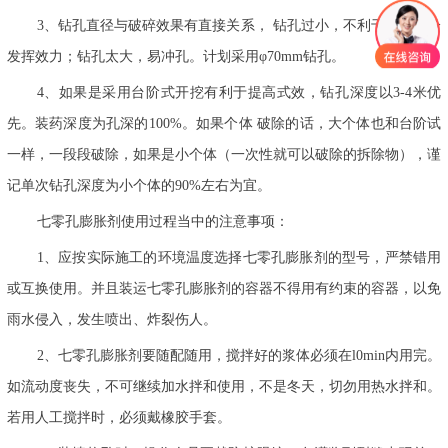
3、钻孔直径与破碎效果有直接关系， 钻孔过小，不利于药剂充分
发挥效力；钻孔太大，易冲孔。计划采用φ70mm钻孔。
4、如果是采用台阶式开挖有利于提高式效，钻孔深度以3-4米优
先。装药深度为孔深的100%。如果个体 破除的话，大个体也和台阶试
一样，一段段破除，如果是小个体（一次性就可以破除的拆除物），谨
记单次钻孔深度为小个体的90%左右为宜。
七零孔膨胀剂使用过程当中的注意事项：
1、应按实际施工的环境温度选择七零孔膨胀剂的型号，严禁错用
或互换使用。并且装运七零孔膨胀剂的容器不得用有约束的容器，以免
雨水侵入，发生喷出、炸裂伤人。
2、七零孔膨胀剂要随配随用，搅拌好的浆体必须在l0min内用完。
如流动度丧失，不可继续加水拌和使用，不是冬天，切勿用热水拌和。
若用人工搅拌时，必须戴橡胶手套。