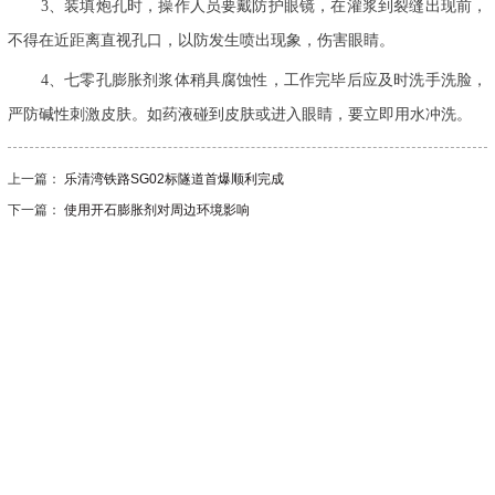
3、装填炮孔时，操作人员要戴防护眼镜，在灌浆到裂缝出现前，
不得在近距离直视孔口，以防发生喷出现象，伤害眼睛。
4、七零孔膨胀剂浆体稍具腐蚀性，工作完毕后应及时洗手洗脸，
严防碱性刺激皮肤。如药液碰到皮肤或进入眼睛，要立即用水冲洗。
上一篇：
乐清湾铁路SG02标隧道首爆顺利完成
下一篇：
使用开石膨胀剂对周边环境影响