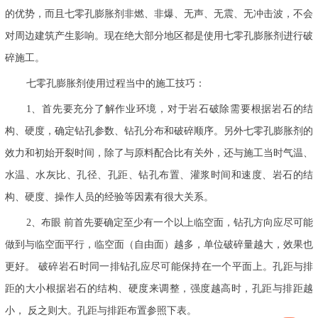
的优势，而且七零孔膨胀剂非燃、非爆、无声、无震、无冲击波，不会
对周边建筑产生影响。现在绝大部分地区都是使用七零孔膨胀剂进行破
碎施工。
七零孔膨胀剂使用过程当中的施工技巧：
1、首先要充分了解作业环境，对于岩石破除需要根据岩石的结
构、硬度，确定钻孔参数、钻孔分布和破碎顺序。另外七零孔膨胀剂的
效力和初始开裂时间，除了与原料配合比有关外，还与施工当时气温、
水温、水灰比、孔径、孔距、钻孔布置、灌浆时间和速度、岩石的结
构、硬度、操作人员的经验等因素有很大关系。
2、布眼 前首先要确定至少有一个以上临空面，钻孔方向应尽可能
做到与临空面平行，临空面（自由面）越多，单位破碎量越大，效果也
更好。 破碎岩石时同一排钻孔应尽可能保持在一个平面上。孔距与排
距的大小根据岩石的结构、硬度来调整，强度越高时，孔距与排距越
小， 反之则大。孔距与排距布置参照下表。