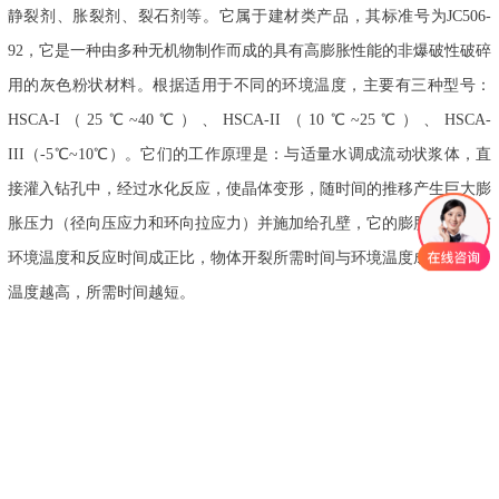
静裂剂、胀裂剂、裂石剂等。它属于建材类产品，其标准号为JC506-
92，它是一种由多种无机物制作而成的具有高膨胀性能的非爆破性破碎
用的灰色粉状材料。根据适用于不同的环境温度，主要有三种型号：
HSCA-I（25℃~40℃）、HSCA-II（10℃~25℃）、HSCA-
III（-5℃~10℃）。它们的工作原理是：与适量水调成流动状浆体，直
接灌入钻孔中，经过水化反应，使晶体变形，随时间的推移产生巨大膨
胀压力（径向压应力和环向拉应力）并施加给孔壁，它的膨胀剂压力与
环境温度和反应时间成正比，物体开裂所需时间与环境温度成反比，即
温度越高，所需时间越短。