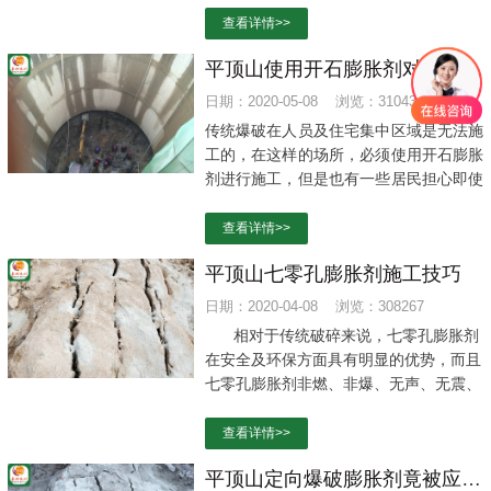
膨胀性能。积极创造刚性需求，例如发展化
查看详情>>
学预应力混凝土，开辟混凝土膨胀剂应用新
平顶山使用开石膨胀剂对周边环境影响
领域。
日期：2020-05-08 浏览：310439
传统爆破在人员及住宅集中区域是无法施
工的，在这样的场所，必须使用开石膨胀
剂进行施工，但是也有一些居民担心即使
使用开石膨胀剂施工，也会对周边环境、
尤其是住宅有所影响。其实这种担心真的
查看详情>>
没必要。
平顶山七零孔膨胀剂施工技巧
日期：2020-04-08 浏览：308267
相对于传统破碎来说，
七零孔膨胀剂
在安全及环保方面具有明显的优势，而且
七零孔膨胀剂非燃、非爆、无声、无震、
无冲击波，不会对周边建筑产生影响。现
在绝大部分地区都是使用七零孔膨胀剂进
查看详情>>
行破碎施工。
平顶山定向爆破膨胀剂竟被应用于地跌施工