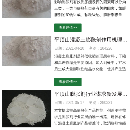
影响膨胀剂有效膨胀能发挥的因素可以分为
三类，一类与膨胀剂自身有关的因素，如膨
胀剂的矿物组成、颗粒级配、膨胀剂掺量
等；第二类是与混凝土有关的因素，如水泥
品种、掺合料、水泥用量、水胶比、外加
查看详情>>
剂、混凝土强度等，第三类是与外在条件有
平顶山混凝土膨胀剂作用机理和主要用途
关的因素，如混凝土的养护条件、约束程度
等。
日期：2021-04-20 浏览：284226
混凝土膨胀剂是补偿收缩的理想材料，干缩
和温差收缩是主要原因。加入到砼中，拌水
后生成大量膨胀性结晶水化物，使其产生适
度的膨胀，在钢筋和邻位的约束下，产生的
膨胀能转为压应力，这一应力可抵消砼在硬
查看详情>>
化中的收缩拉应力，因而减少了裂缝。
平顶山膨胀剂行业谋求新发展？创新是出路
日期：2021-05-17 浏览：280321
本文提出提高膨胀剂产品性能、创造刚性需
求是膨胀剂行业发展的唯一出路。建议在修
订混凝土膨胀剂产品标准时，取消膨胀性能
差的Ⅰ型产品，大幅度提高我国膨胀剂产品的