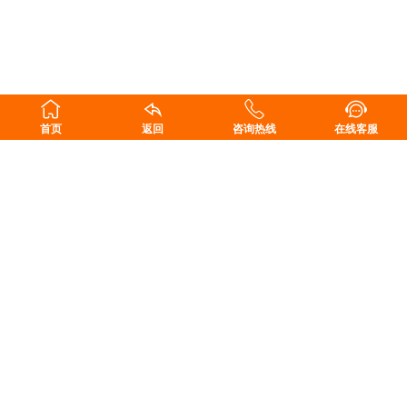
首页
返回
咨询热线
在线客服
长沙东科建材科技有限公司
地址：湖南省长沙县榔梨工业园
售前咨询：15616188528
售后服务：18229927345
邮箱：476570793@qq.com
扫一扫，关注我们
Copyright ©2011-2020 长沙东科建材科技有限公司 版权所有.
湘ICP备
11014982号-5
.
湘公网安备 43010202001195号