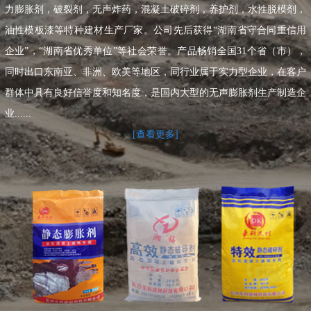
力膨胀剂，破裂剂，无声炸药，混凝土破碎剂，养护剂，水性脱模剂，
油性模板漆等特种建材生产厂家。公司先后获得“湖南省守合同重信用
企业”，“湖南省优秀单位”等社会荣誉。产品畅销全国31个省（市），
同时出口东南亚、非洲、欧美等地区，同行业属于实力型企业，在客户
群体中具有良好信誉度和知名度，是国内大型的无声膨胀剂生产制造企
业......
[查看更多]