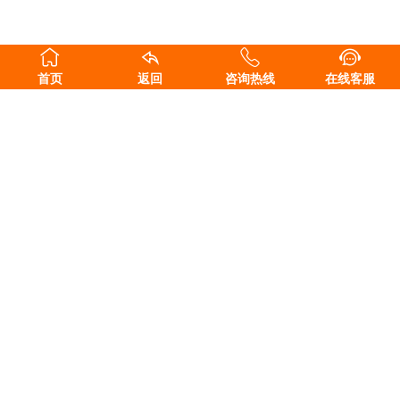
首页
返回
咨询热线
在线客服
长沙东科建材科技有限公司
地址：湖南省长沙县榔梨工业园
售前咨询：15616188528
售后服务：18229927345
邮箱：476570793@qq.com
扫一扫，关注我们
Copyright ©2011-2020 长沙东科建材科技有限公司 版权所有.
湘ICP备
11014982号-5
.
湘公网安备 43010202001195号