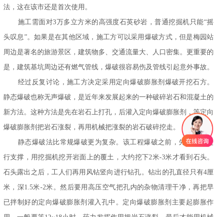
法，这在该市还是首次使用。
施工需面对3万多立方米的高强度石英砂岩，普通挖掘机只能“摇
头叹息”。如果是在其他区域，施工方可以采用爆破方式，但是梅园站
周边是著名的旅游景区，建筑物多、交通流量大、人口密集。更重要的
是，建筑基坑周边还有燃气管线，爆破很容易伤及管线引起意外事故。
经过反复讨论，施工方决定采用
定向爆破膨胀剂
爆破开挖石方。
静态爆破也称无声爆破，是近年来发展起来的一种破碎岩石和混凝土的
新方法。这种方法是先在岩石上打孔，后灌入
定向爆破膨胀剂
，等
定向
爆破膨胀剂
把岩石涨裂，再用机械把涨裂的岩石破碎挖走。
静态爆破法比常规爆破更为复杂。该工程爆破之前，先对周边进
行支撑，用挖掘机挖开岩面上的覆土，大约挖下2米-3米才看到石头。
石头露出之后，工人们再用风钻竖向进行钻孔。钻出的孔直径只有4厘
米，深1.5米-2米。然后要用高压空气把孔内的杂物清理干净，再把早
已拌制好的
定向爆破膨胀剂
灌入孔中。
定向爆破膨胀剂
主要起膨胀作