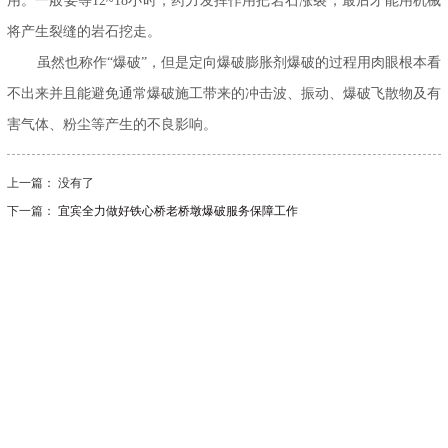
用。一般要等12~18小时，药力发挥作用把岩石涨裂，最后才能用机械
将产生裂缝的岩石挖走。
虽然也称作“爆破”，但是
定向爆破膨胀剂
爆破的过程用肉眼根本看
不出来并且能避免通常爆破施工带来的冲击波、振动、爆破飞散物及有
害气体、粉尘等产生的不良影响。
上一篇： 没有了
下一篇：
宜宾全力做好铁心桥老桥墩爆破服务保障工作