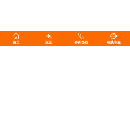
首页
返回
咨询热线
在线客服
长沙东科建材科技有限公司
地址：湖南省长沙县榔梨工业园
售前咨询：15616188528
售后服务：18229927345
邮箱：476570793@qq.com
扫一扫，关注我们
Copyright ©2011-2020 长沙东科建材科技有限公司 版权所有.
湘ICP备
11014982号-5
.
湘公网安备 43010202001195号