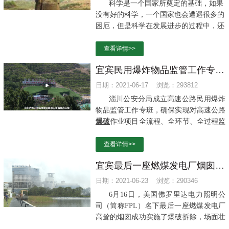
科学是一个国家所奠定的基础，如果
没有好的科学，一个国家也会遭遇很多的
困厄，但是科学在发展进步的过程中，还
是会遇到很多的阻挠，遇到重重纠纷的，
所以这就让大家明白了这样一个道理，原
查看详情>>
来有时候，没有科学并不怕，最害怕的是
宜宾民用爆炸物品监管工作专班成立，确保高速公路爆破作业项目完成
那些所谓的伪科学。
日期：2021-06-17 浏览：293812
淄川公安分局成立高速公路民用爆炸
物品监管工作专班，确保实现对高速公路
爆破
作业项目全流程、全环节、全过程监
管。
查看详情>>
宜宾最后一座燃煤发电厂烟囱成功爆破拆除
日期：2021-06-23 浏览：290346
6月16日，美国佛罗里达电力照明公
司（简称FPL）名下最后一座燃煤发电厂
高耸的烟囱成功实施了爆破拆除，场面壮
观。