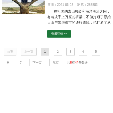
日期：2021-06-02 浏览：285883
在祖国的崇山峻岭和海洋湖泊之间，
有着成千上万座的桥梁，不但打通了原始
大山与繁华都市的通行路线，也打通了从
落后到飞跃的经济发展。
查看详情>>
首页
上一页
1
2
3
4
5
6
7
下一页
尾页
共
8
页
44
条数据