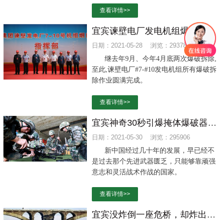
查看详情>>
宜宾谏壁电厂发电机组爆破拆除作业圆满完成
日期：2021-05-28 浏览：293780
继去年9月、今年4月底两次爆破拆除,
至此,谏壁电厂#7-#10发电机组所有爆破拆
除作业圆满完成。
查看详情>>
宜宾神奇30秒引爆掩体爆破器，看看解放军的新奇武器
日期：2021-05-30 浏览：295906
新中国经过几十年的发展，早已经不
是过去那个先进武器匮乏，只能够靠顽强
意志和灵活战术作战的国家。
查看详情>>
宜宾没炸倒一座危桥，却炸出一群“伪专家”