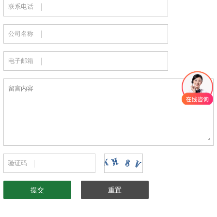
联系电话
公司名称
电子邮箱
验证码